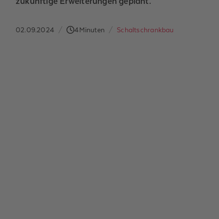
zukünftige Erweiterungen geplant.
02.09.2024
/
4
Minuten
/
Schaltschrankbau