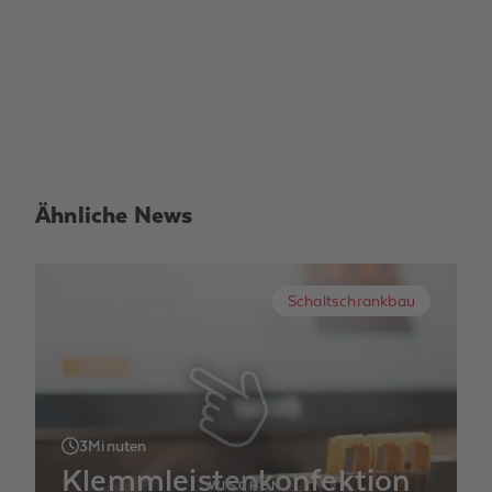
Ähnliche News
Schaltschrankbau
3
Minuten
Klemmleistenkonfektion
WISCHEN